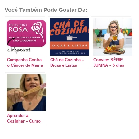
Você Também Pode Gostar De:
Campanha Contra
Chá de Cozinha –
Convite: SÉRIE
o Câncer de Mama
Dicas e Listas
JUNINA – 5 dias
#OutubroRosa
com post todos os
dias
Aprender a
Cozinhar – Curso