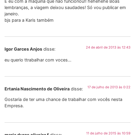
E eu com a máquina que não funcionou!! hehehehe Boas
lembranças, a viagem deixou saudades! Só vou publicar em
janeiro.
bjs para a Karis também
24 de abril de 2013 às 12:43
Igor Garces Anjos
disse:
eu querio ttrabalhar com voces…
17 de julho de 2013 às 0:22
Ertania Nascimento de Oliveira
disse:
Gostaria de ter uma chance de trabalhar com vocês nesta
Empresa.
11 de julho de 2015 às 10:59
maria durce oliveira f
disse: