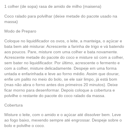
1 colher (de sopa) rasa de amido de milho (maisena)
Coco ralado para polvilhar (deixe metade do pacote usado na
massa)
Modo de Preparo
Coloque no liquidificador os ovos, o leite, a manteiga, o açúcar e
bata bem até misturar. Acrescente a farinha de trigo e vá batendo
aos poucos. Pare, misture com uma colher e bata novamente.
Acrescente metade do pacote do coco e misture só com a colher,
sem bater no liquidificador. Por último, acrescente o fermento e
com a colher, misture delicadamente. Despeje em uma forma
untada e enfarinhada e leve ao forno médio. Assim que dourar,
enfie um palito no meio do bolo, se ele sair limpo, já está bom
(mas não abra o forno antes dos primeiros 20 minutos). Deixe
ficar morno para desenformar. Depois coloque a cobertura e
polvilhe o restante do pacote do coco ralado da massa.
Cobertura
Misture o leite, com o amido e o açúcar até dissolver bem. Leve
ao fogo baixo, mexendo sempre até engrossar. Despeje sobre o
bolo e polvilhe o coco.