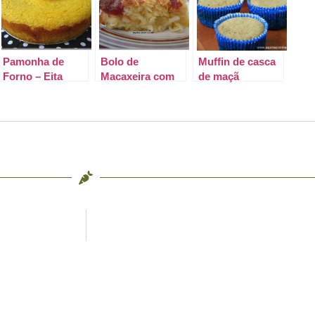
Pamonha de
Bolo de
Muffin de casca
Forno – Eita
Macaxeira com
de maçã
opção boa.
Coco e Goiabada