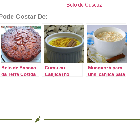
Bolo de Cuscuz
ode Gostar De:
Bolo de Banana
Curau ou
Mungunzá para
da Terra Cozida
Canjica (no
uns, canjica para
Nordeste)
outros, mas o
que importa é a
delícia que é.