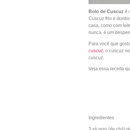
Bolo de Cuscuz
é 
Cuscuz frio e
donto
casa, como com leit
nunca, é um desperd
Para você que gosta
cuscuz
, o cuscuz no
cuscuz.
Veja essa receita q
Ingredientes
3 xícaras (de chá) 