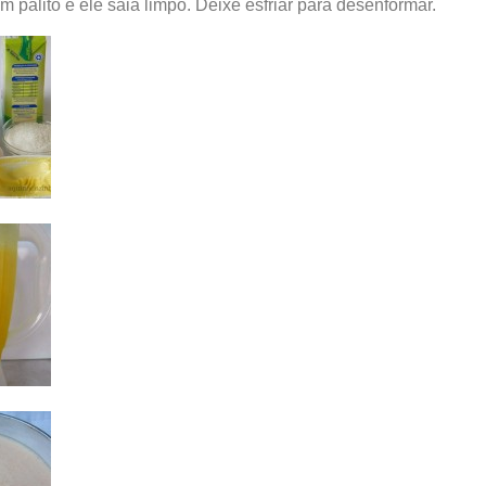
m palito e ele saia limpo. Deixe esfriar para desenformar.