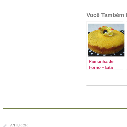
Você Também P
Pamonha de
Forno – Eita
opção boa.
ANTERIOR