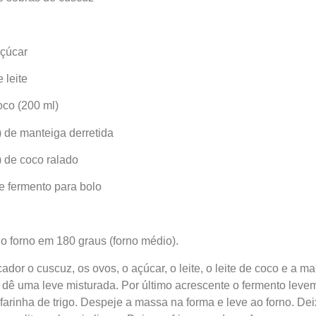
açúcar
 leite
coco (200 ml)
) de manteiga derretida
) de coco ralado
de fermento para bolo
o forno em 180 graus (forno médio).
cador o cuscuz, os ovos, o açúcar, o leite, o leite de coco e a 
 dê uma leve misturada. Por último acrescente o fermento lev
 farinha de trigo. Despeje a massa na forma e leve ao forno. De