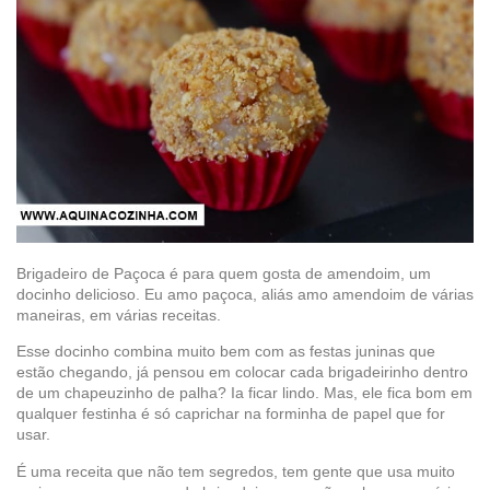
Brigadeiro de Paçoca é para quem gosta de amendoim, um
docinho delicioso. Eu amo paçoca, aliás amo amendoim de várias
maneiras, em várias receitas.
Esse docinho combina muito bem com as festas juninas que
estão chegando, já pensou em colocar cada brigadeirinho dentro
de um chapeuzinho de palha? Ia ficar lindo. Mas, ele fica bom em
qualquer festinha é só caprichar na forminha de papel que for
usar.
É uma receita que não tem segredos, tem gente que usa muito