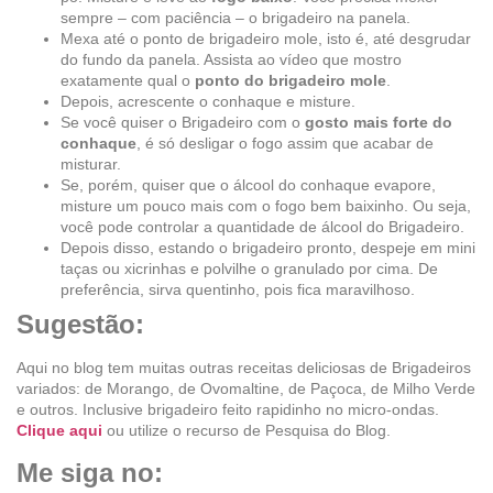
sempre – com paciência – o brigadeiro na panela.
Mexa até o ponto de brigadeiro mole, isto é, até desgrudar
do fundo da panela. Assista ao vídeo que mostro
exatamente qual o
ponto do brigadeiro mole
.
Depois, acrescente o conhaque e misture.
Se você quiser o Brigadeiro com o
gosto mais forte do
conhaque
, é só desligar o fogo assim que acabar de
misturar.
Se, porém, quiser que o álcool do conhaque evapore,
misture um pouco mais com o fogo bem baixinho. Ou seja,
você pode controlar a quantidade de álcool do Brigadeiro.
Depois disso, estando o brigadeiro pronto, despeje em mini
taças ou xicrinhas e polvilhe o granulado por cima. De
preferência, sirva quentinho, pois fica maravilhoso.
Sugestão:
Aqui no blog tem muitas outras receitas deliciosas de Brigadeiros
variados: de Morango, de Ovomaltine, de Paçoca, de Milho Verde
e outros. Inclusive brigadeiro feito rapidinho no micro-ondas.
Clique aqui
ou utilize o recurso de Pesquisa do Blog.
Me siga no: