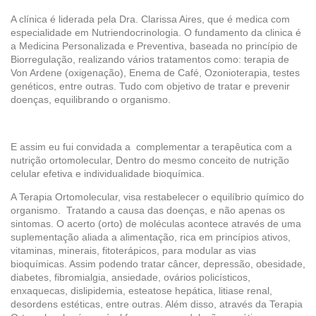
A clínica é liderada pela Dra. Clarissa Aires, que é medica com
especialidade em Nutriendocrinologia. O fundamento da clinica é
a Medicina Personalizada e Preventiva, baseada no princípio de
Biorregulação, realizando vários tratamentos como: terapia de
Von Ardene (oxigenação), Enema de Café, Ozonioterapia, testes
genéticos, entre outras. Tudo com objetivo de tratar e prevenir
doenças, equilibrando o organismo.
E assim eu fui convidada a complementar a terapêutica com a
nutrição ortomolecular, Dentro do mesmo conceito de nutrição
celular efetiva e individualidade bioquímica.
A Terapia Ortomolecular, visa restabelecer o equilíbrio químico do
organismo. Tratando a causa das doenças, e não apenas os
sintomas. O acerto (orto) de moléculas acontece através de uma
suplementação aliada a alimentação, rica em princípios ativos,
vitaminas, minerais, fitoterápicos, para modular as vias
bioquímicas. Assim podendo tratar câncer, depressão, obesidade,
diabetes, fibromialgia, ansiedade, ovários policísticos,
enxaquecas, dislipidemia, esteatose hepática, litiase renal,
desordens estéticas, entre outras. Além disso, através da Terapia