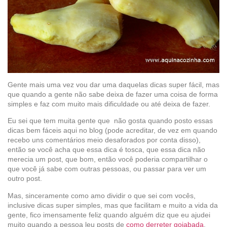
Gente mais uma vez vou dar uma daquelas dicas super fácil, mas
que quando a gente não sabe deixa de fazer uma coisa de forma
simples e faz com muito mais dificuldade ou até deixa de fazer.
Eu sei que tem muita gente que não gosta quando posto essas
dicas bem fáceis aqui no blog (pode acreditar, de vez em quando
recebo uns comentários meio desaforados por conta disso),
então se você acha que essa dica é tosca, que essa dica não
merecia um post, que bom, então você poderia compartilhar o
que você já sabe com outras pessoas, ou passar para ver um
outro post.
Mas, sinceramente como amo dividir o que sei com vocês,
inclusive dicas super simples, mas que facilitam e muito a vida da
gente, fico imensamente feliz quando alguém diz que eu ajudei
muito quando a pessoa leu posts de
como derreter goiabada
,