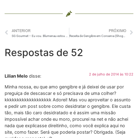
ANTERIOR
PRÓXIMO
SG Gourmet – Eu vou. Blumenau estou chegando
Receita de Gengibre em Conserva (Shoga Gari)
Respostas de 52
2 de julho de 2014 às 10:22
Lilian Melo
disse:
Minha nossa, eu que amo gengibre e já deixei de usar por
preguiça de descascar e só precisava de uma colher?
kkkkkkkkkkkkkkkkkkk Adorei! Mas vou aproveitar o assunto
e pedir um post sobre como desidratar o gengibre. Ele custa
tão, mais tão caro desidratado e é assim uma missão
impossível achar onde eu moro, procurei na net e não achei
nada que explicasse direitinho, como você explica aqui no
site, como fazer. Será que poderia postar? Obrigada. (Seja