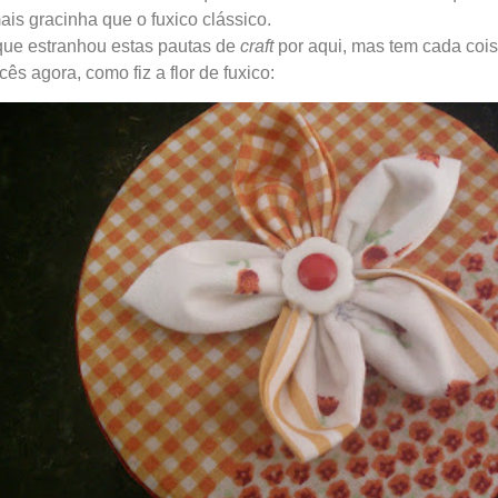
is gracinha que o fuxico clássico.
que estranhou estas pautas de
craft
por aqui, mas tem cada coisa
ês agora, como fiz a flor de fuxico: