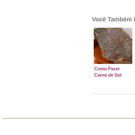
Você Também P
Como Fazer
Carne de Sol
Com a Carne
Crua.