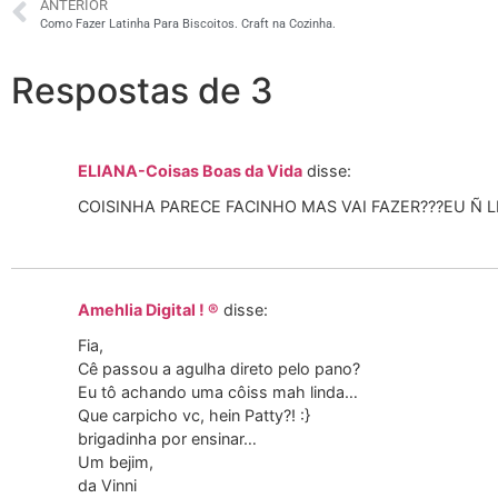
ANTERIOR
Como Fazer Latinha Para Biscoitos. Craft na Cozinha.
Respostas de 3
ELIANA-Coisas Boas da Vida
disse:
COISINHA PARECE FACINHO MAS VAI FAZER???EU Ñ L
Amehlia Digital ! ®
disse:
Fia,
Cê passou a agulha direto pelo pano?
Eu tô achando uma côiss mah linda…
Que carpicho vc, hein Patty?! :}
brigadinha por ensinar…
Um bejim,
da Vinni