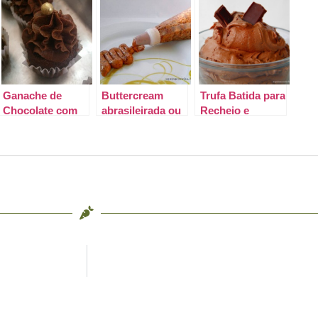
Ganache de
Buttercream
Trufa Batida para
Chocolate com
abrasileirada ou
Recheio e
Chantilly Para
Cobertura de
Cobertura de
Cupcake #receita
Ovomaltine Para
Bolo
Bolo e Cupcake