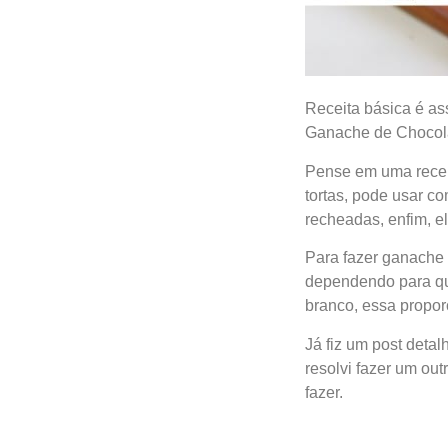
Receita básica é ass
Ganache de Chocola
Pense em uma receit
tortas, pode usar co
recheadas, enfim, el
Para fazer ganache v
dependendo para que
branco, essa propo
Já fiz um post detal
resolvi fazer um ou
fazer.