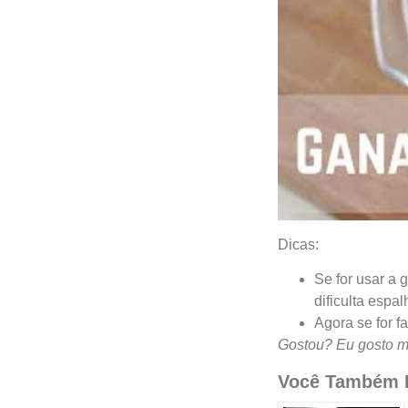
Dicas:
Se for usar a g
dificulta espal
Agora se for f
Gostou? Eu gosto mu
Você Também P