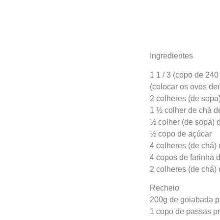
Ingredientes
1 1 / 3 (copo de 24
(colocar os ovos de
2 colheres (de sopa
1 ½ colher de chá d
½ colher (de sopa) 
½ copo de açúcar
4 colheres (de chá) 
4 copos de farinha d
2 colheres (de chá)
Recheio
200g de goiabada p
1 copo de passas p