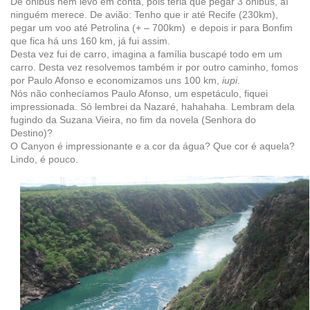
De ônibus nem levo em conta, pois teria que pegar 3 ônibus, aí
ninguém merece. De avião: Tenho que ir até Recife (230km),
pegar um voo até Petrolina (+ – 700km) e depois ir para Bonfim
que fica há uns 160 km, já fui assim.
Desta vez fui de carro, imagina a família buscapé todo em um
carro. Desta vez resolvemos também ir por outro caminho, fomos
por Paulo Afonso e economizamos uns 100 km,
iupi
.
Nós não conhecíamos Paulo Afonso, um espetáculo, fiquei
impressionada. Só lembrei da Nazaré, hahahaha. Lembram dela
fugindo da Suzana Vieira, no fim da novela (Senhora do
Destino)?
O Canyon é impressionante e a cor da água? Que cor é aquela?
Lindo, é pouco.