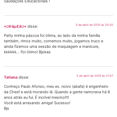
Saudações Educacionais !
5 de abril de 2010 às 20:20
»¤Þäµ£ä¤«
disse:
Patty minha páscoa foi ótima, ao lado da minha família
também, rimos muito, comemos muito, jogamos truco e
ainda fizemos uma sessão de maquiagem e manicure,
kkkkkk… Foi ótimo! Bjokas
5 de abril de 2010 às 21:07
Tatiana
disse:
Conheço Paulo Afonso, meu ex. noivo (abafa) é engenheiro
da Chesf e está morando lá. Quando a gente namorava há 8
anos atrás eu fui. É incrível mesmo!!!!
Você está arrasando amiga! Sucesso!
Bjs