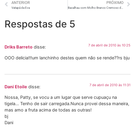
ANTERIOR
PRÓXIMO
Vatapá da Eva
Bacalhau com Molho Branco Cremoso de Minha Mãe: Uma Receita de Família
Respostas de 5
7 de abril de 2010 às 10:25
Driks Barreto
disse:
OOO delicia!!!um lanchinho destes quem não se rende??rs bju
7 de abril de 2010 às 11:31
Dani Etoile
disse:
Nossa, Patty, se vocu a um lugar que serve cupuaçu na
tigela… Tenho de sair carregada.Nunca provei dessa maneira,
mas amo a fruta acima de todas as outras!
bj
Dani