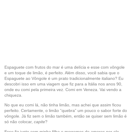
Espaguete com frutos do mar é uma delícia e esse com vôngole
e um toque de limão, é perfeito. Além disso, você sabia que o
Espaguete ao Vôngole é um prato tradicionalmente italiano? Eu
descobri isso em uma viagem que fiz para a Itália nos anos 90,
onde eu comi pela primeira vez. Comi em Veneza. Vai vendo a
chiqueza.
No que eu comi lá, não tinha limão, mas achei que assim ficou
perfeito. Certamente, o limão “quebra” um pouco o sabor forte do
vôngole. Já fiz sem o limão também, então se quiser sem limão é
só não colocar,
capite
?
Esse fiz junto com minha filha e morremos de amores por ele,