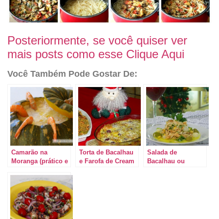
Posteriormente, se você quiser ver
mais posts como esse Clique Aqui
Você Também Pode Gostar De:
Camarão na
Torta de Bacalhau
Salada de
Moranga (prático e
e Farofa de Cream
Bacalhau ou
delicioso)
Cracker – São
Bacalhau Gelado:
Deliciosas.
Ideal como
entrada!