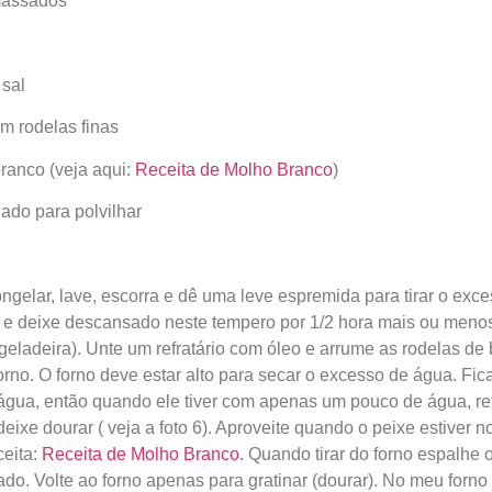
massados
 sal
em rodelas finas
branco (veja aqui:
Receita de Molho Branco
)
ado para polvilhar
ngelar, lave, escorra e dê uma leve espremida para tirar o ex
ão e deixe descansado neste tempero por 1/2 hora mais ou menos
eladeira). Unte um refratário com óleo e arrume as rodelas de b
orno. O forno deve estar alto para secar o excesso de água. Fic
 água, então quando ele tiver com apenas um pouco de água, ret
ixe dourar ( veja a foto 6). Aproveite quando o peixe estiver n
ceita:
Receita de Molho Branco
. Quando tirar do forno espalhe
lado. Volte ao forno apenas para gratinar (dourar). No meu forno