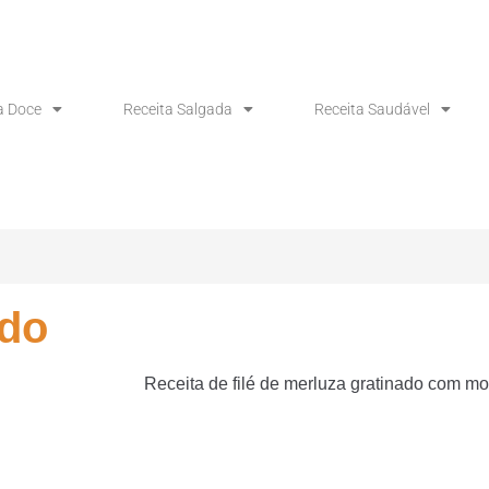
a Doce
Receita Salgada
Receita Saudável
ado
Receita de filé de merluza gratinado com m