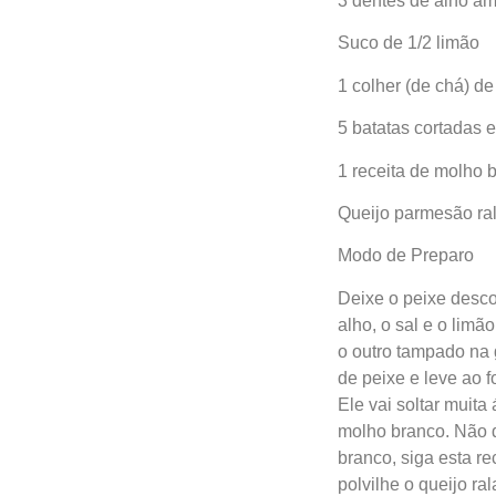
3 dentes de alho a
Suco de 1/2 limão
1 colher (de chá) de
5 batatas cortadas 
1 receita de molho 
Queijo parmesão ral
Modo de Preparo
Deixe o peixe desco
alho, o sal e o lim
o outro tampado na g
de peixe e leve ao f
Ele vai soltar muita
molho branco. Não de
branco, siga esta re
polvilhe o queijo ra