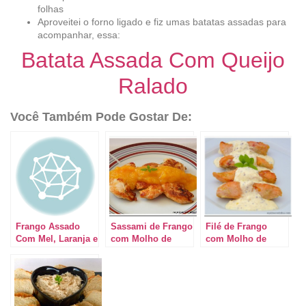
folhas
Aproveitei o forno ligado e fiz umas batatas assadas para
acompanhar, essa:
Batata Assada Com Queijo
Ralado
Você Também Pode Gostar De:
Frango Assado
Sassami de Frango
Filé de Frango
Com Mel, Laranja e
com Molho de
com Molho de
Gengibre
Damasco –
Mostarda em
Especial Dia dos
Grãos – Especial
Namorados
dia dos
Namorados