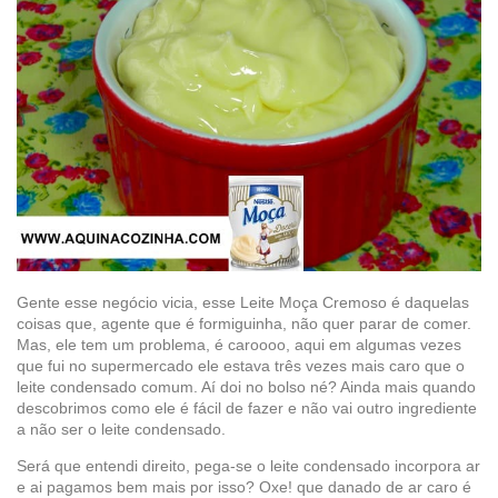
Gente esse negócio vicia, esse Leite Moça Cremoso é daquelas
coisas que, agente que é formiguinha, não quer parar de comer.
Mas, ele tem um problema, é caroooo, aqui em algumas vezes
que fui no supermercado ele estava três vezes mais caro que o
leite condensado comum. Aí doi no bolso né? Ainda mais quando
descobrimos como ele é fácil de fazer e não vai outro ingrediente
a não ser o leite condensado.
Será que entendi direito, pega-se o leite condensado incorpora ar
e ai pagamos bem mais por isso? Oxe! que danado de ar caro é