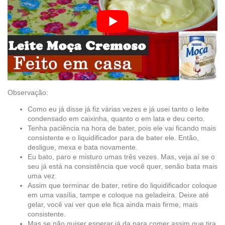
Observação:
Como eu já disse já fiz várias vezes e já usei tanto o leite
condensado em caixinha, quanto o em lata e deu certo.
Tenha paciência na hora de bater, pois ele vai ficando mais
consistente e o liquidificador para de bater ele. Então,
desligue, mexa e bata novamente.
Eu bato, paro e misturo umas três vezes. Mas, veja aí se o
seu já está na consistência que você quer, senão bata mais
uma vez.
Assim que terminar de bater, retire do liquidificador coloque
em uma vasília, tampe e coloque na geladeira. Deixe até
gelar, você vai ver que ele fica ainda mais firme, mais
consistente.
Mas se não quiser esperar já da para comer assim que tira