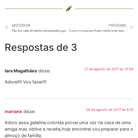
ANTERIOR
PRÓXIMO
Pão low carb de farinha de berinjela e gergelim
Como Conservar Cheiro-Verde (e ter sempre erva fresca)
Respostas de 3
21 de agosto de 2017 às 10:08
Iara Magalhães
disse:
Adorei!!! Vou fazer!!!
28 de agosto de 2017 às 6:10
mariane
disse:
Adoro essa gelatina colorida provei uma vez na casa de uma
amiga mas obtive a receita,hoje encontrei vou preparar para o
almoço de família.