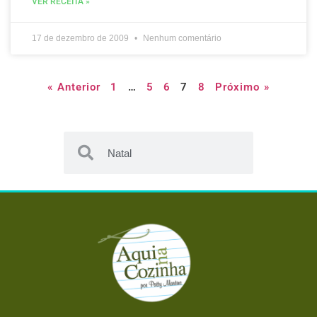
VER RECEITA »
17 de dezembro de 2009
Nenhum comentário
« Anterior
1
…
5
6
7
8
Próximo »