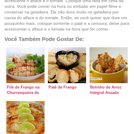
acrescente o alface e o tomate. Coloque uma fatia em cima da
outra. Você pode comer na hora ou embalar em papel filme e
conservar na geladeira. Ele não dura muito na geladeira por
causa do alface e do tomate. Então, se você quiser que dure um
pouquinho mais, coloque somente o patê e a cenoura, deixe para
acrescentar o alface e o tomate na hora que for comer.
Você Também Pode Gostar De:
Filé de Frango na
Patê de Frango
Bolinho de Arroz
Churrasqueira de
Integral Assado
Fogão
(crocante)