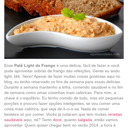
Esse
Patê Light de Frango
é uma delícia, fácil de fazer e você
pode aproveitar sobras de frango das refeições. Gente eu ando
light, kkk. Sério! Apesar de fazer muitas coisas gostosas aqui no
blog, eu tenho reservado os fins de semana para essas delícias.
Durante a semana mantenho a linha, comendo saudável e no fim
de semana como umas coisinhas mais calóricas. Para mim, a
chave é o equilíbrio. Eu tenho comido de tudo, mas em pequenas
porções e procuro fazer opções inteligentes, se vou comer uma
coisa mais calórica, que seja de-li-ci-o-sa. Nada de comer
besteira só por comer. Vocês já notaram que tem muitas
receitas
saudáveis
aqui, né? Tanto
doce
, quanto
salgada
, então vamos
aproveitar. Quem quiser chegar bem no verão 2014, a hora é