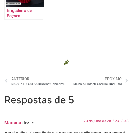
Brigadeiro de
Paçoca
ANTERIOR
PRÓXIMO
DICAS e TRUQUES Culinários: Como tirar a pele do TOMATE, como conservar ALFACE, pescando casquinha de OVO
Molho de Tomate Caseiro Super Fácil
Respostas de 5
23 de julho de 2016 às 18:43
Mariana
disse:
Amei a dica, ficam lindos e devem ser deliciosos, vou testar!