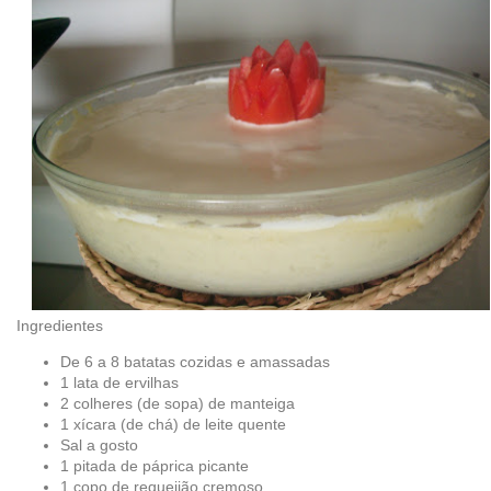
Ingredientes
De 6 a 8 batatas cozidas e amassadas
1 lata de ervilhas
2 colheres (de sopa) de manteiga
1 xícara (de chá) de leite quente
Sal a gosto
1 pitada de páprica picante
1 copo de requeijão cremoso.