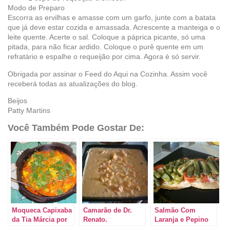
Modo de Preparo
Escorra as ervilhas e amasse com um garfo, junte com a batata
que já deve estar cozida e amassada. Acrescente a manteiga e o
leite quente. Acerte o sal. Coloque a páprica picante, só uma
pitada, para não ficar ardido. Coloque o purê quente em um
refratário e espalhe o requeijão por cima. Agora é só servir.
Obrigada por assinar o Feed do Aqui na Cozinha. Assim você
receberá todas as atualizações do blog.
Beijos
Patty Martins
Você Também Pode Gostar De:
Moqueca Capixaba
Camarão de Dr.
Salmão Com
da Tia Márcia por
Renato.
Laranja e Pepino
@manusen_
em Conserva