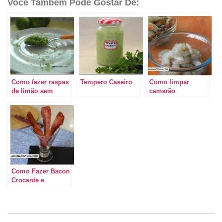
Você Também Pode Gostar De:
Como fazer raspas
Tempero Caseiro
Como limpar
de limão sem
camarão
amargar
Como Fazer Bacon
Crocante e
Sequinho em
Minutos