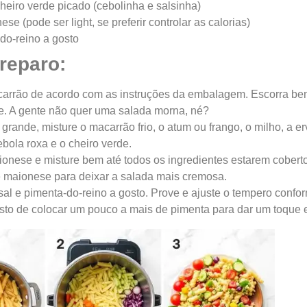
cheiro verde picado (cebolinha e salsinha)
se (pode ser light, se preferir controlar as calorias)
do-reino a gosto
reparo:
arrão de acordo com as instruções da embalagem. Escorra bem 
. A gente não quer uma salada morna, né?
grande, misture o macarrão frio, o atum ou frango, o milho, a er
ebola roxa e o cheiro verde.
onese e misture bem até todos os ingredientes estarem coberto
 maionese para deixar a salada mais cremosa.
l e pimenta-do-reino a gosto. Prove e ajuste o tempero confor
sto de colocar um pouco a mais de pimenta para dar um toque e