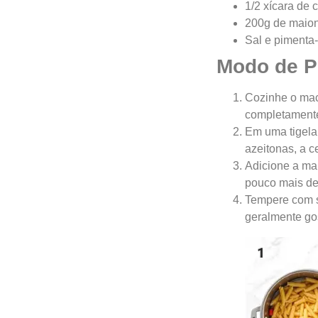
1/2 xícara de 
200g de maione
Sal e pimenta-
Modo de P
Cozinhe o mac
completamente
Em uma tigela 
azeitonas, a c
Adicione a mai
pouco mais de
Tempere com sa
geralmente go