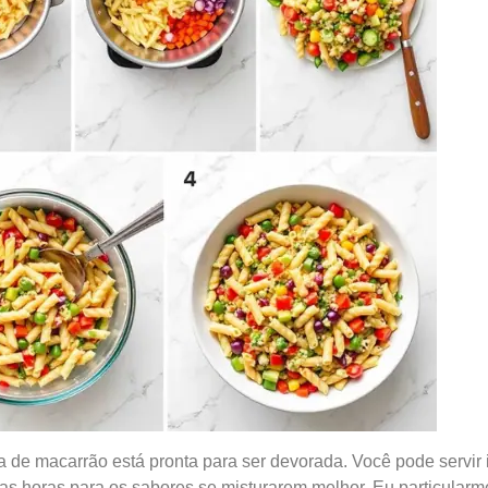
a de macarrão está pronta para ser devorada. Você pode servir
as horas para os sabores se misturarem melhor. Eu particularm