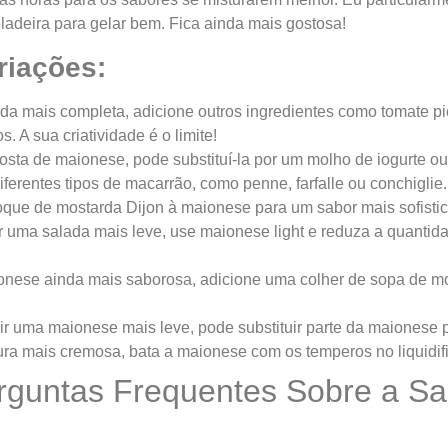
eladeira para gelar bem. Fica ainda mais gostosa!
riações:
da mais completa, adicione outros ingredientes como tomate pi
. A sua criatividade é o limite!
sta de maionese, pode substituí-la por um molho de iogurte ou
ferentes tipos de macarrão, como penne, farfalle ou conchiglie.
oque de mostarda Dijon à maionese para um sabor mais sofisti
r uma salada mais leve, use maionese light e reduza a quantid
nese ainda mais saborosa, adicione uma colher de sopa de m
ir uma maionese mais leve, pode substituir parte da maionese po
ura mais cremosa, bata a maionese com os temperos no liquidif
guntas Frequentes Sobre a Sa