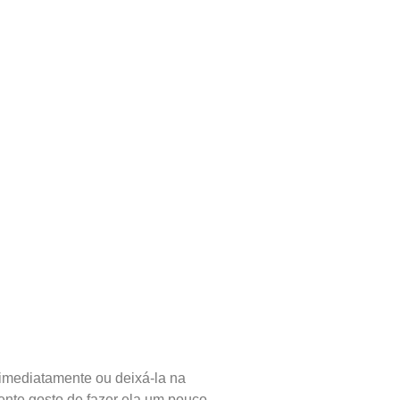
 imediatamente ou deixá-la na
ente gosto de fazer ela um pouco