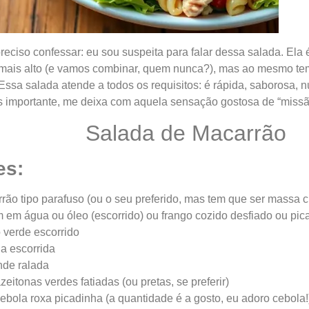
reciso confessar: eu sou suspeita para falar dessa salada. Ela
a mais alto (e vamos combinar, quem nunca?), mas ao mesmo te
 Essa salada atende a todos os requisitos: é rápida, saborosa, 
s importante, me deixa com aquela sensação gostosa de “missão
Salada de Macarrão
es:
ão tipo parafuso (ou o seu preferido, mas tem que ser massa cu
m em água ou óleo (escorrido) ou frango cozido desfiado ou pic
o verde escorrido
ha escorrida
nde ralada
zeitonas verdes fatiadas (ou pretas, se preferir)
cebola roxa picadinha (a quantidade é a gosto, eu adoro cebola!