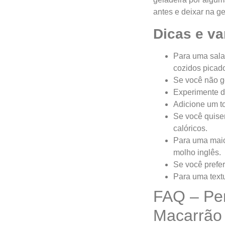
antes e deixar na g
Dicas e va
Para uma sala
cozidos picados
Se você não go
Experimente di
Adicione um t
Se você quise
calóricos.
Para uma maio
molho inglês.
Se você prefer
Para uma text
FAQ – Per
Macarrão