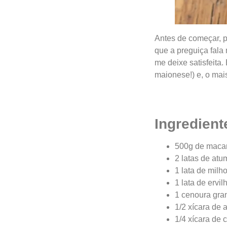
Antes de começar, p
que a preguiça fal
me deixe satisfeita.
maionese!) e, o mai
Ingredient
500g de macarr
2 latas de atu
1 lata de milh
1 lata de ervil
1 cenoura gra
1/2 xícara de a
1/4 xícara de 