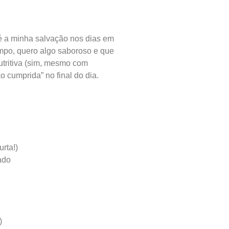
 é a minha salvação nos dias em
mpo, quero algo saboroso e que
nutritiva (sim, mesmo com
 cumprida” no final do dia.
rta!)
ado
)