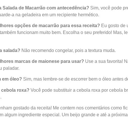
 a Salada de Macarrão com antecedência?
Sim, você pode pre
arde-a na geladeira em um recipiente hermético.
lhores opções de macarrão para essa receita?
Eu gosto de u
ie também funcionam muito bem. Escolha o seu preferido! Mas, 
a salada?
Não recomendo congelar, pois a textura muda.
elhores marcas de maionese para usar?
Use a sua favorita! 
u paladar.
m em óleo?
Sim, mas lembre-se de escorrer bem o óleo antes d
r cebola roxa?
Você pode substituir a cebola roxa por cebola 
.
enham gostado da receita! Me contem nos comentários como fi
m algum ingrediente especial. Um beijo grande e até a próxima 