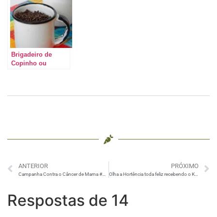
Brigadeiro de
Copinho ou
Brigadeiro de
Colher
ANTERIOR
PRÓXIMO
Campanha Contra o Câncer de Mama #OutubroRosa
Olha a Hortência toda feliz recebendo o Kit Ovomaltine Forever do #sorteio
Respostas de 14