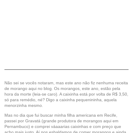
Não sei se vocês notaram, mas este ano não fiz nenhuma receita
de morango aqui no blog. Os morangos, este ano, estão pela
hora da morte (leia-se caro). A caixinha está por volta de R$ 3,50,
só para remédio, né? Digo a caixinha pequenininha, aquela
menorzinha mesmo.
Mas no dia que fui buscar minha filha americana em Recife,
passei por Gravatá (grande produtora de morangos aqui em
Pernambuco) e comprei váaaarias caixinhas e com preço que
acho mais justo. Aí nos esbaldamos de comer morangos e ainda