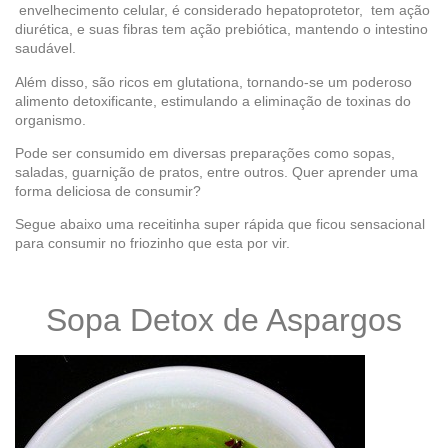
envelhecimento celular, é considerado hepatoprotetor, tem ação
diurética, e suas fibras tem ação prebiótica, mantendo o intestino
saudável.
Além disso, são ricos em glutationa, tornando-se um poderoso
alimento detoxificante, estimulando a eliminação de toxinas do
organismo.
Pode ser consumido em diversas preparações como sopas,
saladas, guarnição de pratos, entre outros. Quer aprender uma
forma deliciosa de consumir?
Segue abaixo uma receitinha super rápida que ficou sensacional
para consumir no friozinho que esta por vir.
Sopa Detox de Aspargos