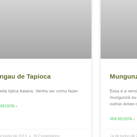
ngau de Tapioca
Mungunz
eita típica baiana. Venha ver como fazer.
Essa é a vers
mungunzá ou 
outras áreas d
 RECEITA »
VER RECEITA »
e junho de 2013
16 Comentários
14 de junho de