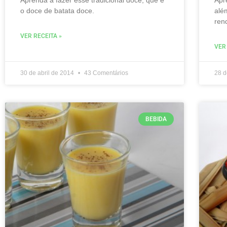
o doce de batata doce.
alé
ren
VER RECEITA »
VER
30 de abril de 2014
43 Comentários
28 d
BEBIDA