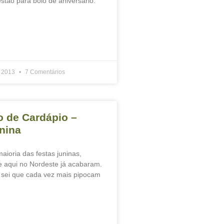
tão para bolo de aniversário.
e 2013
7 Comentários
 de Cardápio –
nina
aioria das festas juninas,
e aqui no Nordeste já acabaram.
sei que cada vez mais pipocam