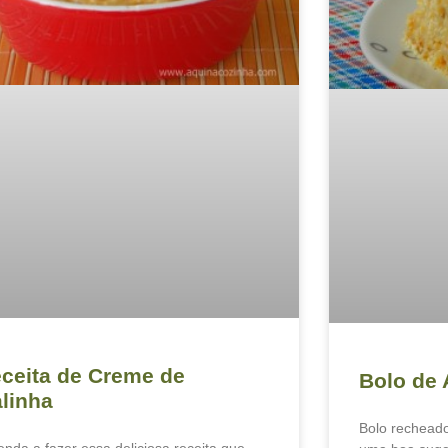
ceita de Creme de
Bolo de
linha
Bolo rechead
enda a fazer essa deliciosa receita que