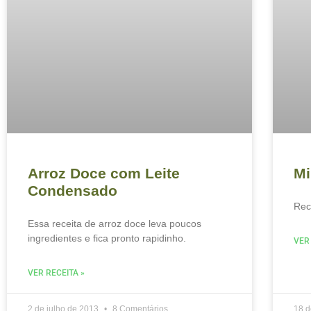
Arroz Doce com Leite
Mi
Condensado
Rec
Essa receita de arroz doce leva poucos
ingredientes e fica pronto rapidinho.
VER
VER RECEITA »
2 de julho de 2013
8 Comentários
18 d