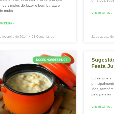
uma boa suges
m de simples de fazer é bem barata e
de muito.
VER RECEITA »
 RECEITA »
e fevereiro de 2014
21 Comentários
21 de agosto d
Sugestão
DOCES NORDESTINOS
Festa Ju
Eu sei que a m
principalment
Mas, também 
pelo país as
VER RECEITA »