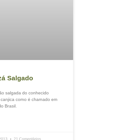
á Salgado
ão salgada do conhecido
canjica como é chamado em
o Brasil.
 2013
21 Comentários