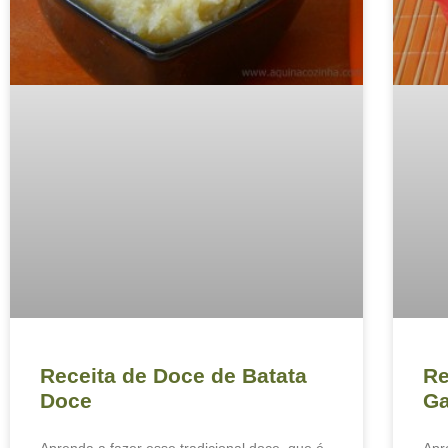
Receita de Doce de Batata
Re
Doce
Ga
Aprenda a fazer esse tradicional doce, que é
Apr