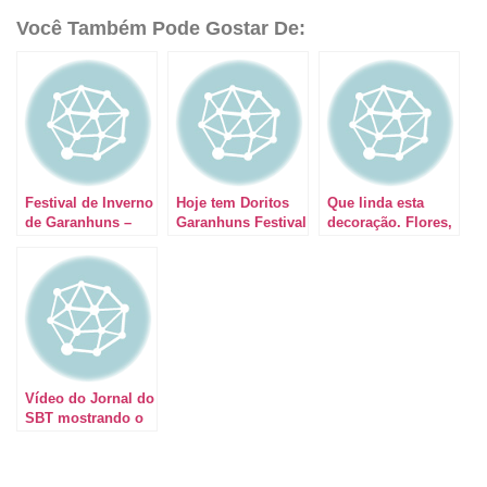
Você Também Pode Gostar De:
Festival de Inverno
Hoje tem Doritos
Que linda esta
de Garanhuns –
Garanhuns Festival
decoração. Flores,
Parque Euclides
#fig2010
folhagens, tudo
Dourado #fig2010
natural.
Vídeo do Jornal do
SBT mostrando o
frio de Garanhuns