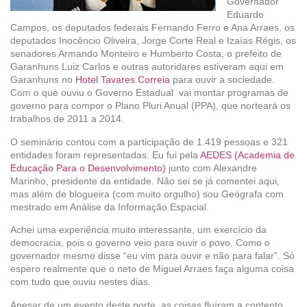
Governador
Eduardo
Campos, os deputados federais Fernando Ferro e Ana Arraes, os
deputados Inocêncio Oliveira, Jorge Corte Real e Izaías Régis, os
senadores Armando Monteiro e Humberto Costa, o prefeito de
Garanhuns Luiz Carlos e outras autoridares estiveram aqui em
Garanhuns no
Hotel Tavares Correia
para ouvir a sociedade.
Com o que ouviu o Governo Estadual vai montar programas de
governo para compor o Plano Pluri Anual (PPA), que norteará os
trabalhos de 2011 a 2014.
O seminário contou com a participação de 1.419 pessoas e 321
entidades foram representadas. Eu fui pela
AEDES (Academia de
Educação Para o Desenvolvimento)
junto com Alexandre
Marinho, presidente da entidade. Não sei se já comentei aqui,
mas além de blogueira (com muito orgulho) sou Geógrafa com
mestrado em Análise da Informação Espacial.
Achei uma experiência muito interessante, um exercício da
democracia, pois o governo veio para ouvir o povo. Como o
governador mesmo disse “eu vim para ouvir e não para falar”. Só
espero realmente que o neto de Miguel Arraes faça alguma coisa
com tudo que ouviu nestes dias.
Apesar de um evento deste porte, as coisas fluíram a contento,