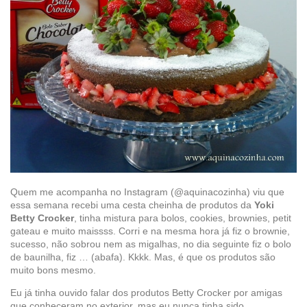
Quem me acompanha no Instagram (@aquinacozinha) viu que
essa semana recebi uma cesta cheinha de produtos da
Yoki
Betty Crocker
, tinha mistura para bolos, cookies, brownies, petit
gateau e muito maissss. Corri e na mesma hora já fiz o brownie,
sucesso, não sobrou nem as migalhas, no dia seguinte fiz o bolo
de baunilha, fiz … (abafa). Kkkk. Mas, é que os produtos são
muito bons mesmo.
Eu já tinha ouvido falar dos produtos Betty Crocker por amigas
que conheceram no exterior, mas eu nunca tinha sido