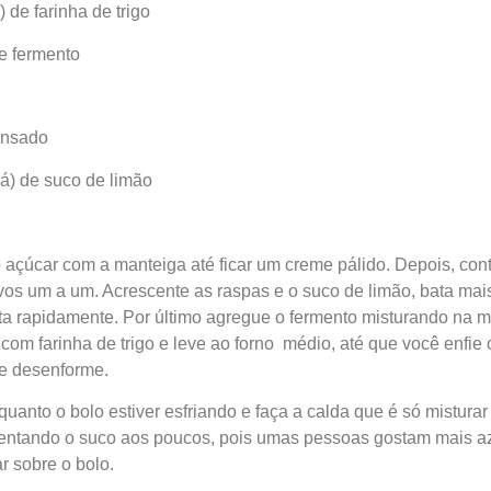
) de farinha de trigo
de fermento
densado
há) de suco de limão
o açúcar com a manteiga até ficar um creme pálido. Depois, con
os um a um. Acrescente as raspas e o suco de limão, bata mais
bata rapidamente. Por último agregue o fermento misturando na
com farinha de trigo e leve ao forno médio, até que você enfie 
 e desenforme.
nquanto o bolo estiver esfriando e faça a calda que é só mistur
centando o suco aos poucos, pois umas pessoas gostam mais az
r sobre o bolo.