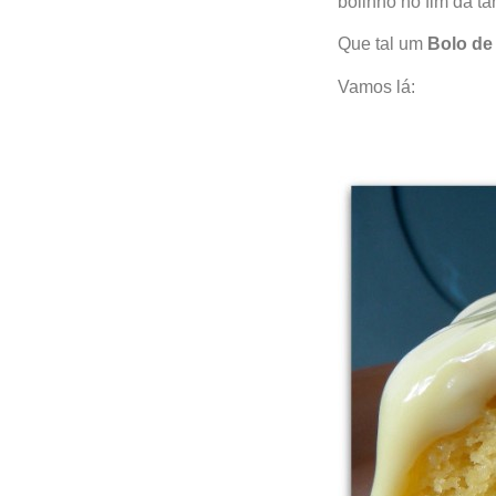
bolinho no fim da t
Que tal um
Bolo de
Vamos lá: