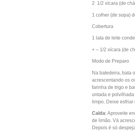
2 1/2 xícara (de chá
1 colher (de sopa) 
Cobertura
1 lata de leite con
+ – 1/2 xícara (de c
Modo de Preparo
Na batedeira, bata 
acrescentando os ov
farinha de trigo e 
untada e polvilhada 
limpo. Deixe esfriar
Calda
: Aproveite e
de limão. Vá acres
Depois é só despeja