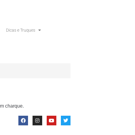
Dicas e Truques
om charque.