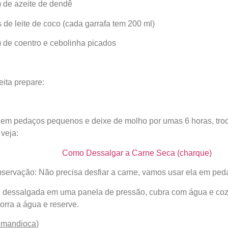
) de azeite de dendê
 de leite de coco (cada garrafa tem 200 ml)
) de coentro e cebolinha picados
eita prepare:
e em pedaços pequenos e deixe de molho por umas 6 horas, tr
 veja:
Como Dessalgar a Carne Seca (charque)
servação: Não precisa desfiar a carne, vamos usar ela em pe
e dessalgada em uma panela de pressão, cubra com água e coz
corra a água e reserve.
, mandioca)