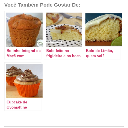
Você Também Pode Gostar De:
Bolinho Integral de
Bolo feito na
Bolo de Limão,
Maçã com
frigideira e na boca
quem vai?
Especiarias –
do fogão (de pera,
Muffin
banana ou maçã)
Cupcake de
Ovomaltine