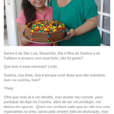
Karina é de São Luis, Maranhão. Ela é filha da Suelma e do
Fabiano e arrasou com esse bolo, não foi gente?
Que bolo é esse meninas? Lindo.
Suelma, sua linda, isso é porque você disse que não mandava
bem na cozinha, hein?
“Patty
Olha que viver já é um desafio, mas aceitar seu convite para
participar do Aqui na Cozinha, além de ser um privilégio, me
deixou em apuros. Quem me conhece sabe que eu não sou uma
especialista na área, talvez pela simples falta de dedicação, mas