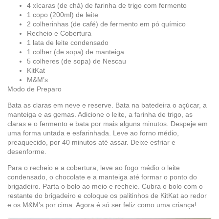
4 xícaras (de chá) de farinha de trigo com fermento
1 copo (200ml) de leite
2 colherinhas (de café) de fermento em pó químico
Recheio e Cobertura
1 lata de leite condensado
1 colher (de sopa) de manteiga
5 colheres (de sopa) de Nescau
KitKat
M&M’s
Modo de Preparo
Bata as claras em neve e reserve. Bata na batedeira o açúcar, a
manteiga e as gemas. Adicione o leite, a farinha de trigo, as
claras e o fermento e bata por mais alguns minutos. Despeje em
uma forma untada e esfarinhada. Leve ao forno médio,
preaquecido, por 40 minutos até assar. Deixe esfriar e
desenforme.
Para o recheio e a cobertura, leve ao fogo médio o leite
condensado, o chocolate e a manteiga até formar o ponto do
brigadeiro. Parta o bolo ao meio e recheie. Cubra o bolo com o
restante do brigadeiro e coloque os palitinhos de KitKat ao redor
e os M&M’s por cima. Agora é só ser feliz como uma criança!