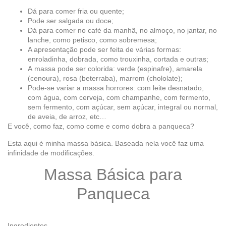
Dá para comer fria ou quente;
Pode ser salgada ou doce;
Dá para comer no café da manhã, no almoço, no jantar, no
lanche, como petisco, como sobremesa;
A apresentação pode ser feita de várias formas:
enroladinha, dobrada, como trouxinha, cortada e outras;
A massa pode ser colorida: verde (espinafre), amarela
(cenoura), rosa (beterraba), marrom (chololate);
Pode-se variar a massa horrores: com leite desnatado,
com água, com cerveja, com champanhe, com fermento,
sem fermento, com açúcar, sem açúcar, integral ou normal,
de aveia, de arroz, etc…
E você, como faz, como come e como dobra a panqueca?
Esta aqui é minha massa básica. Baseada nela você faz uma
infinidade de modificações.
Massa Básica para
Panqueca
Ingredientes