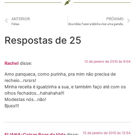
ANTERIOR
PRÓXIMO
Férias
Boa Idéia: Fazer a latinha virar uma garrafa.
Respostas de 25
12 de janeiro de 2010 às 9:04
Rachel
disse:
Amo panqueca, como purinha, pra mim não precisa de
recheio…rsrsrs!
Minha receita é igualzinha a sua, e também faço até com os
olhos fechados…hahahaha!!!
Modestas nós…não!
Bjuss!!!
12 de janeiro de 2010 às 12:54
ELIANA-Coisas Boas da Vida
disse: