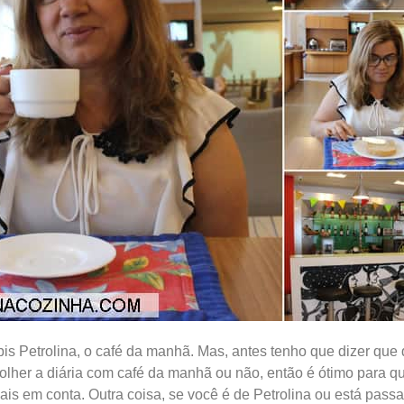
bis Petrolina, o café da manhã. Mas, antes tenho que dizer qu
olher a diária com café da manhã ou não, então é ótimo para q
 mais em conta. Outra coisa, se você é de Petrolina ou está pas