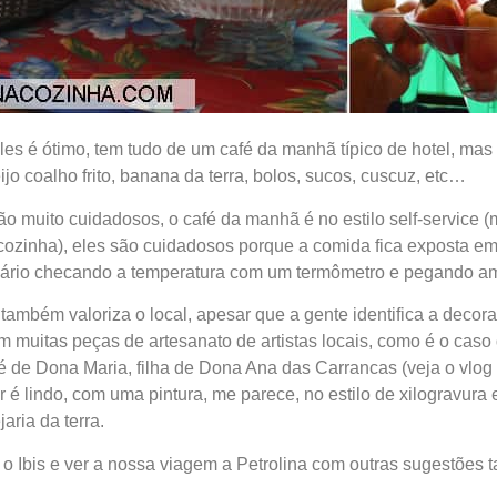
es é ótimo, tem tudo de um café da manhã típico de hotel, ma
jo coalho frito, banana da terra, bolos, sucos, cuscuz, etc…
ão muito cuidadosos, o café da manhã é no estilo self-service
 cozinha), eles são cuidadosos porque a comida fica exposta em 
nário checando a temperatura com um termômetro e pegando a
 também valoriza o local, apesar que a gente identifica a decor
m muitas peças de artesanato de artistas locais, como é o cas
 de Dona Maria, filha de Dona Ana das Carrancas (veja o vlog a
 é lindo, com uma pintura, me parece, no estilo de xilogravura
aria da terra.
o Ibis e ver a nossa viagem a Petrolina com outras sugestões t