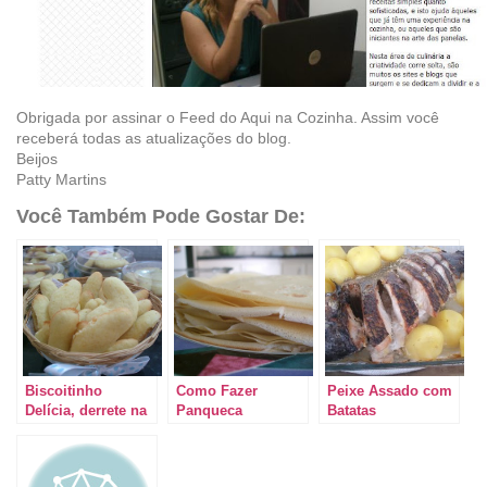
Obrigada por assinar o Feed do Aqui na Cozinha. Assim você
receberá todas as atualizações do blog.
Beijos
Patty Martins
Você Também Pode Gostar De:
Biscoitinho
Como Fazer
Peixe Assado com
Delícia, derrete na
Panqueca
Batatas
boca.