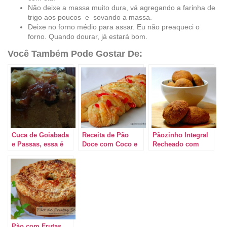
Não deixe a massa muito dura, vá agregando a farinha de
trigo aos poucos e sovando a massa.
Deixe no forno médio para assar. Eu não preaqueci o
forno. Quando dourar, já estará bom.
Você Também Pode Gostar De:
Cuca de Goiabada
Receita de Pão
Pãozinho Integral
e Passas, essa é
Doce com Coco e
Recheado com
para babar!
Cereja
Maçã e Canela
Pão com Frutas