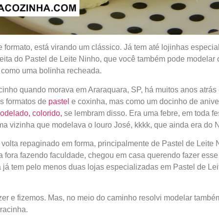
 formato, está virando um clássico. Já tem até lojinhas especia
eceita do Pastel de Leite Ninho, que você também pode modelar
, como uma bolinha recheada.
cinho quando morava em Araraquara, SP, há muitos anos atrás 
es formatos de
pastel
e coxinha, mas como um docinho de aniver
odelado, colorido,
se lembram disso. Era uma febre, em toda fes
ma vizinha que modelava o louro José, kkkk, que ainda era do 
volta repaginado em forma, principalmente de Pastel de Leite
a fora fazendo faculdade, chegou em casa querendo fazer esse
 já tem pelo menos duas lojas especializadas em Pastel de Lei
azer e fizemos. Mas, no meio do caminho resolvi modelar tamb
racinha.