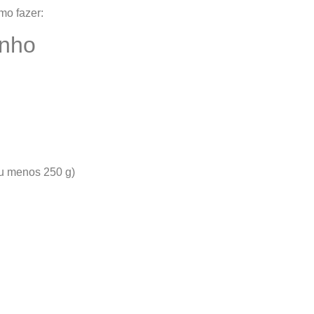
mo fazer:
inho
ou menos 250 g)