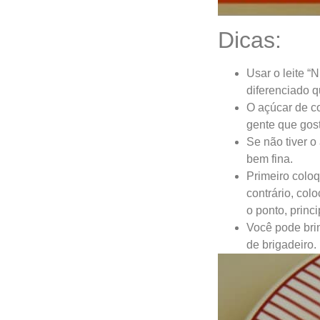
Dicas:
Usar o leite “
diferenciado q
O açúcar de co
gente que gost
Se não tiver o
bem fina.
Primeiro coloq
contrário, col
o ponto, princ
Você pode bri
de brigadeiro.