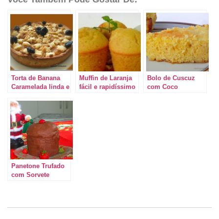
Torta de Banana
Muffin de Laranja
Bolo de Cuscuz
Caramelada linda e
fácil e rapidíssimo
com Coco
gostosa
Panetone Trufado
com Sorvete