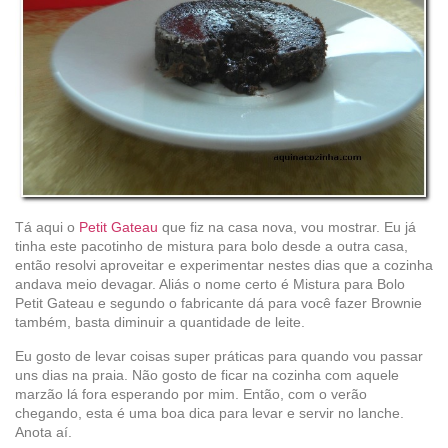
Tá aqui o
Petit Gateau
que fiz na casa nova, vou mostrar. Eu já
tinha este pacotinho de mistura para bolo desde a outra casa,
então resolvi aproveitar e experimentar nestes dias que a cozinha
andava meio devagar. Aliás o nome certo é Mistura para Bolo
Petit Gateau e segundo o fabricante dá para você fazer Brownie
também, basta diminuir a quantidade de leite.
Eu gosto de levar coisas super práticas para quando vou passar
uns dias na praia. Não gosto de ficar na cozinha com aquele
marzão lá fora esperando por mim. Então, com o verão
chegando, esta é uma boa dica para levar e servir no lanche.
Anota aí.