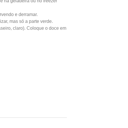
e na geladeira ou no freezer
rvendo e derramar.
zar, mas só a parte verde.
seiro, claro). Coloque o doce em