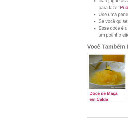
Não jogue as 3
para fazer
Pud
Use uma panela
Se você quise
Esse doce é u
um potinho eti
Você Também P
Doce de Maçã
em Calda