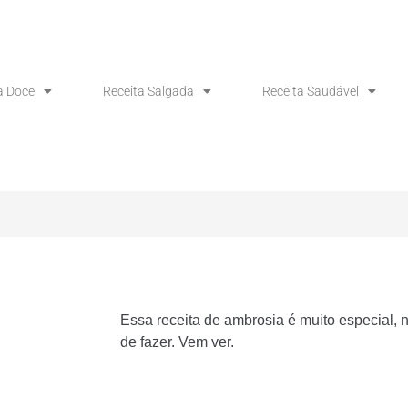
a Doce
Receita Salgada
Receita Saudável
Essa receita de ambrosia é muito especial, n
de fazer. Vem ver.