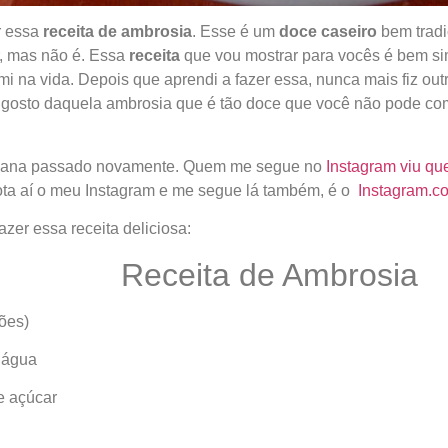
r essa
receita de ambrosia
. Esse é um
doce caseiro
bem tradi
, mas não é. Essa
receita
que vou mostrar para vocês é bem sim
mi na vida. Depois que aprendi a fazer essa, nunca mais fiz out
 gosto daquela ambrosia que é tão doce que você não pode com
emana passado novamente. Quem me segue no
Instagram viu que
ta aí o meu Instagram e me segue lá também, é o
Instagram.c
zer essa receita deliciosa:
Receita de Ambrosia
ções)
e água
e açúcar