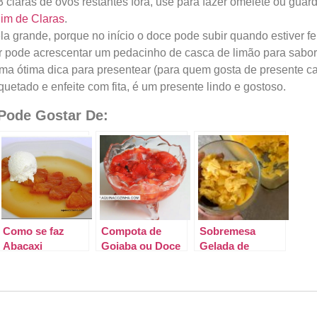
 claras de ovos restantes fora, use para fazer omelete ou guard
im de Claras
.
 grande, porque no início o doce pode subir quando estiver fe
r pode acrescentar um pedacinho de casca de limão para sabori
ma ótima dica para presentear (para quem gosta de presente ca
quetado e enfeite com fita, é um presente lindo e gostoso.
ode Gostar De:
Como se faz
Compota de
Sobremesa
Abacaxi
Goiaba ou Doce
Gelada de
Caramelado
de Goiaba em
Abacaxi, uma
Calda
delícia!