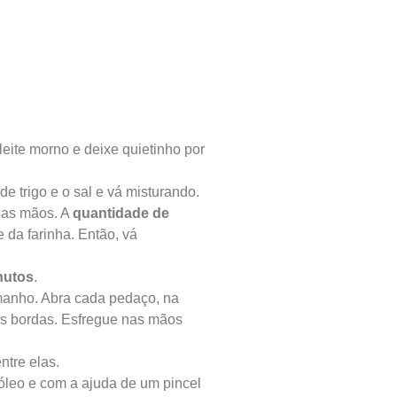
leite morno e deixe quietinho por
e trigo e o sal e vá misturando.
 das mãos. A
quantidade de
da farinha. Então, vá
nutos
.
anho. Abra cada pedaço, na
 as bordas. Esfregue nas mãos
tre elas.
óleo e com a ajuda de um pincel