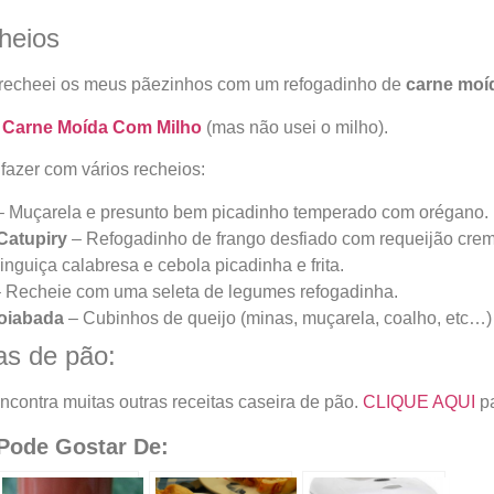
heios
u recheei os meus pãezinhos com um refogadinho de
carne moí
e
Carne Moída Com Milho
(mas não usei o milho).
 fazer com vários recheios:
 Muçarela e presunto bem picadinho temperado com orégano.
Catupiry
– Refogadinho de frango desfiado com requeijão cre
inguiça calabresa e cebola picadinha e frita.
 Recheie com uma seleta de legumes refogadinha.
oiabada
– Cubinhos de queijo (minas, muçarela, coalho, etc…
as de pão:
ncontra muitas outras receitas caseira de pão.
CLIQUE AQUI
pa
ode Gostar De: