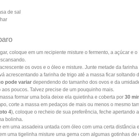
asa de sal
lhar
paro
gar, coloque em um recipiente misture o fermento, a açúcar e o 
escansando.
acrescente os ovos e o óleo e misture. Junte metade da farinha d
vá acrescentando a farinha de trigo até a massa ficar soltando
go pode variar
dependendo do tamanho dos ovos e da umidade 
 aos poucos. Talvez precise de um pouquinho mais.
massa formar uma bola deixe ela quietinha e coberta por
30 mi
po, corte a massa em pedaços de mais ou menos o mesmo tam
foto 4
), coloque o recheio de sua preferência, feche apertando
ma bolinha.
e em uma assadeira untada com óleo com uma certa distância en
 em uma tigelinha misture uma gema com algumas gotinhas de 