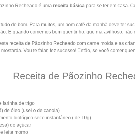
ãozinho Recheado é uma
receita básica
para se ter em casa. 
 tudo de bom. Para muitos, um bom café da manhã deve ter sucos
 pão. E quando comemos bem quentinho, que maravilhoso, não 
z esta receita de Pãozinho Recheado com carne moída e as cr
 mostarda. Vou te falar, fez sucesso! Então, se você comer quen
Receita de Pãozinho Reche
 farinha de trigo
á) de óleo (usei o de canola)
mento biológico seco instantâneo ( de 10g)
esa) de açúcar
de leite morno