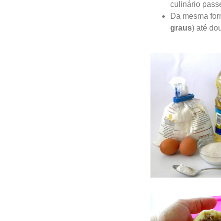
culinário pass
Da mesma form
graus
) até d