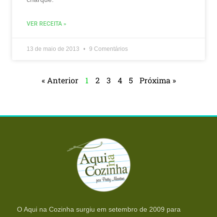
VER RECEITA »
13 de maio de 2013
9 Comentários
« Anterior
1
2
3
4
5
Próxima »
O Aqui na Cozinha surgiu em setembro de 2009 para