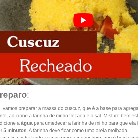
reparo
:
, vamos preparar a massa do cuscuz, que é a base para agrega
te, adicione a farinha de milho flocada e o sal. Misture bem est
dicione a
água
para umedecer a farinha de milho para que ela 
or
5 minutos
. A farinha deve ficar como uma areia molhada.
ssa fica hidratando, vamos preparar o recheio, que é bem simp