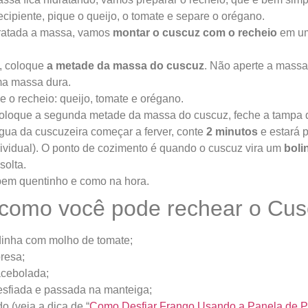
cipiente, pique o queijo, o tomate e separe o orégano.
ratada a massa, vamos
montar o cuscuz com o recheio
em um
, coloque
a metade da massa do cuscuz
. Não aperte a massa
ma massa dura.
 o recheio: queijo, tomate e orégano.
oloque a segunda metade da massa do cuscuz, feche a tampa da
gua da cuscuzeira começar a ferver, conte
2 minutos
e estará p
dividual). O ponto de cozimento é quando o cuscuz vira um
boli
solta.
 bem quentinho e como na hora.
 como você pode rechear o Cus
dinha com molho de tomate;
resa;
acebolada;
sfiada e passada na manteiga;
o (veja a dica de “
Como Desfiar Frango Usando a Panela de 