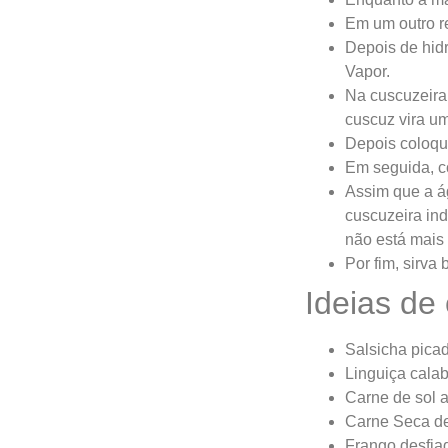
Em um outro re
Depois de hid
Vapor.
Na cuscuzeira
cuscuz vira u
Depois coloque
Em seguida, c
Assim que a á
cuscuzeira in
não está mais 
Por fim, sirva
Ideias de
Salsicha pica
Linguiça calab
Carne de sol 
Carne Seca de
Frango desfiad