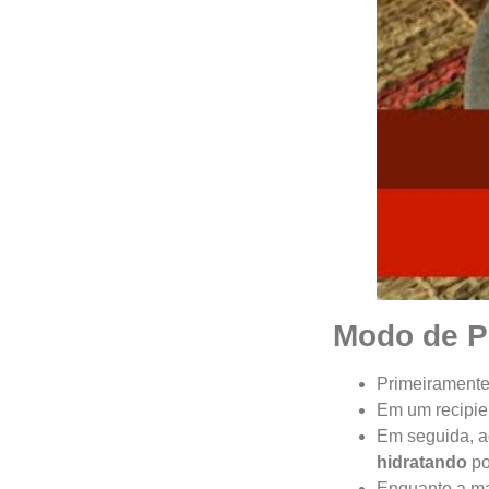
Modo de P
Primeiramente
Em um recipien
Em seguida, a
hidratando
p
Enquanto a ma