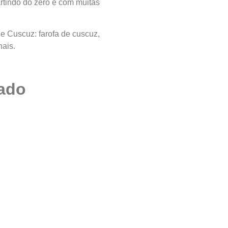
artindo do zero e com muitas
de Cuscuz: farofa de cuscuz,
nais.
ado