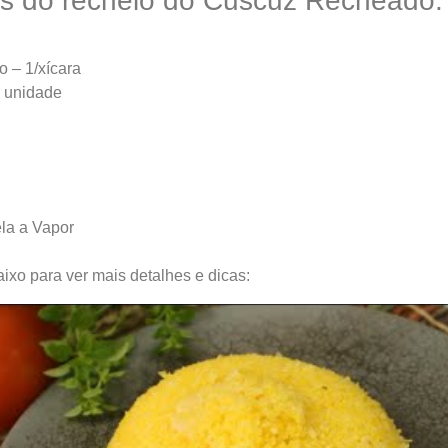
es do recheio do Cuscuz Recheado:
o – 1/xícara
2 unidade
la a Vapor
ixo para ver mais detalhes e dicas: