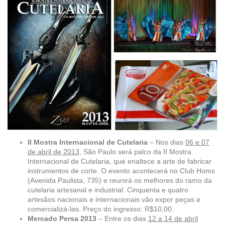
II Mostra Internacional de Cutelaria
– Nos dias
06 e 07
de abril de 2013
, São Paulo será palco da II Mostra
Internacional de Cutelaria, que enaltece a arte de fabricar
instrumentos de corte. O evento acontecerá no Club Homs
(Avenida Paulista, 735) e reunirá os melhores do ramo da
cutelaria artesanal e industrial. Cinquenta e quatro
artesãos nacionais e internacionais vão expor peças e
comercializá-las. Preço do ingresso: R$10,00.
Mercado Persa 2013
– Entre os dias
12 a 14 de abril