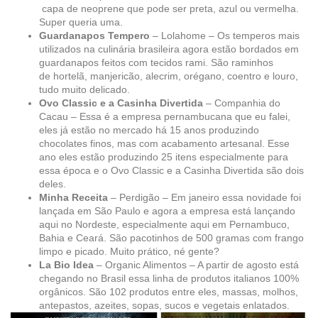
capa de neoprene que pode ser preta, azul ou vermelha.
Super queria uma.
Guardanapos Tempero
– Lolahome – Os temperos mais
utilizados na culinária brasileira agora estão bordados em
guardanapos feitos com tecidos rami. São raminhos
de hortelã, manjericão, alecrim, orégano, coentro e louro,
tudo muito delicado.
Ovo Classic e a Casinha Divertida
– Companhia do
Cacau – Essa é a empresa pernambucana que eu falei,
eles já estão no mercado há 15 anos produzindo
chocolates finos, mas com acabamento artesanal. Esse
ano eles estão produzindo 25 itens especialmente para
essa época e o Ovo Classic e a Casinha Divertida são dois
deles.
Minha Receita
– Perdigão – Em janeiro essa novidade foi
lançada em São Paulo e agora a empresa está lançando
aqui no Nordeste, especialmente aqui em Pernambuco,
Bahia e Ceará. São pacotinhos de 500 gramas com frango
limpo e picado. Muito prático, né gente?
La Bio Idea
– Organic Alimentos – A partir de agosto está
chegando no Brasil essa linha de produtos italianos 100%
orgânicos. São 102 produtos entre eles, massas, molhos,
antepastos, azeites, sopas, sucos e vegetais enlatados.