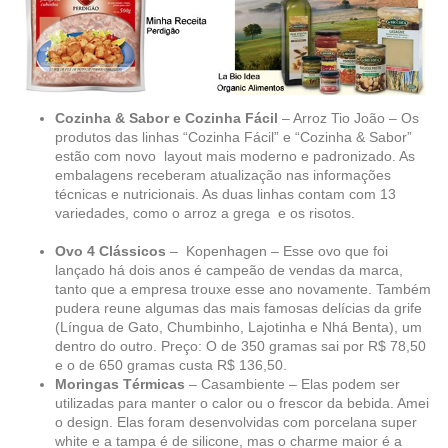
Cozinha & Sabor e Cozinha Fácil
– Arroz Tio João – Os
produtos das linhas “Cozinha Fácil” e “Cozinha & Sabor”
estão com novo layout mais moderno e padronizado. As
embalagens receberam atualização nas informações
técnicas e nutricionais. As duas linhas contam com 13
variedades, como o arroz a grega e os risotos.
Ovo 4 Clássicos
– Kopenhagen – Esse ovo que foi
lançado há dois anos é campeão de vendas da marca,
tanto que a empresa trouxe esse ano novamente. Também
pudera reune algumas das mais famosas delícias da grife
(Língua de Gato, Chumbinho, Lajotinha e Nhá Benta), um
dentro do outro. Preço: O de 350 gramas sai por R$ 78,50
e o de 650 gramas custa R$ 136,50.
Moringas Térmicas
– Casambiente – Elas podem ser
utilizadas para manter o calor ou o frescor da bebida. Amei
o design. Elas foram desenvolvidas com porcelana super
white e a tampa é de silicone, mas o charme maior é a