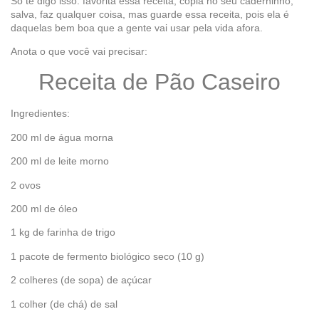
Só te digo isso: favorita essa receita, copia no seu caderninho,
salva, faz qualquer coisa, mas guarde essa receita, pois ela é
daquelas bem boa que a gente vai usar pela vida afora.
Anota o que você vai precisar:
Receita de Pão Caseiro
Ingredientes:
200 ml de água morna
200 ml de leite morno
2 ovos
200 ml de óleo
1 kg de farinha de trigo
1 pacote de fermento biológico seco (10 g)
2 colheres (de sopa) de açúcar
1 colher (de chá) de sal