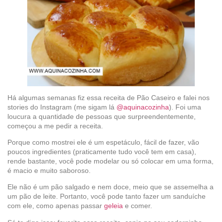
Há algumas semanas fiz essa receita de Pão Caseiro e falei nos
stories do Instagram (me sigam lá
@aquinacozinha
). Foi uma
loucura a quantidade de pessoas que surpreendentemente,
começou a me pedir a receita.
Porque como mostrei ele é um espetáculo, fácil de fazer, vão
poucos ingredientes (praticamente tudo você tem em casa),
rende bastante, você pode modelar ou só colocar em uma forma,
é macio e muito saboroso.
Ele não é um pão salgado e nem doce, meio que se assemelha a
um pão de leite. Portanto, você pode tanto fazer um sanduíche
com ele, como apenas passar
geleia
e comer.