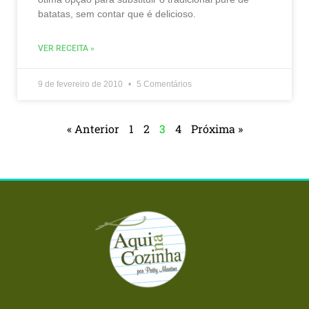
batatas, sem contar que é delicioso.
VER RECEITA »
9 de fevereiro de 2010
5 Comentários
« Anterior
1
2
3
4
Próxima »