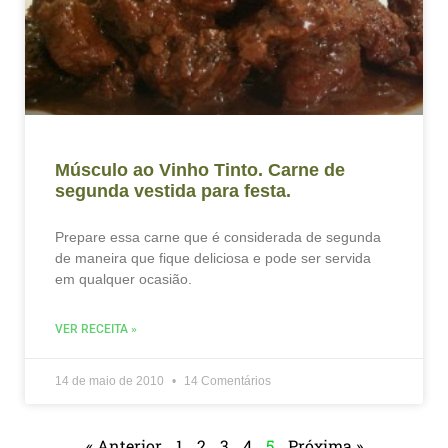
Músculo ao Vinho Tinto. Carne de
segunda vestida para festa.
Prepare essa carne que é considerada de segunda
de maneira que fique deliciosa e pode ser servida
em qualquer ocasião.
VER RECEITA »
14 de maio de 2010
14 Comentários
« Anterior
1
2
3
4
5
Próxima »