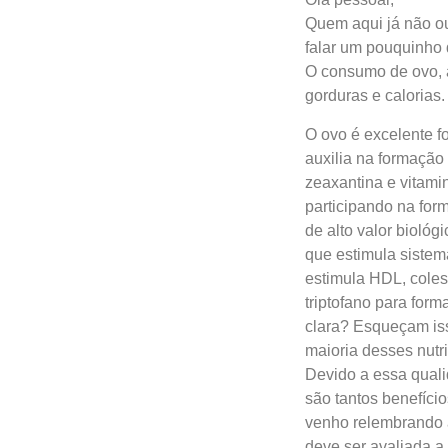
Quem aqui já não o
falar um pouquinho 
O consumo de ovo, a
gorduras e calorias
O ovo é excelente fo
auxilia na formação 
zeaxantina e vitamin
participando na for
de alto valor biológ
que estimula sistem
estimula HDL, coles
triptofano para for
clara? Esqueçam iss
maioria desses nutr
Devido a essa quali
são tantos benefíci
venho relembrando 
deve ser avaliada a