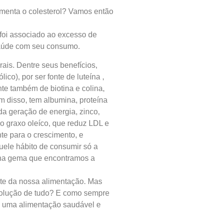
menta o colesterol? Vamos então
 foi associado ao excesso de
 saúde com seu consumo.
rais. Dentre seus benefícios,
co), por ser fonte de luteína ,
nte também de biotina e colina,
m disso, tem albumina, proteína
 da geração de energia, zinco,
do graxo oleíco, que reduz LDL e
te para o crescimento, e
uele hábito de consumir só a
é na gema que encontramos a
rte da nossa alimentação. Mas
 solução de tudo? E como sempre
e uma alimentação saudável e