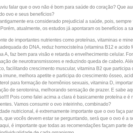
uviu falar que o ovo não é bom para saúde do coração? Que au
do ovo e seus benefícios?
ntigamente era considerado prejudicial a saúde, pois, sempre
. Porém, atualmente, os estudos já apontaram os benefícios a
nte de importantes nutrientes como proteínas, vitaminas e mine
adequada do DNA, reduz homocisteína (vitamina B12 e acido fóli
a A, faz bem para visão e retarda o envelhecimento celular. Fo
mação de neurotransmissores e reduzindo queda de cabelo. Alé
ico, facilitando crescimento muscular, vitamina B2 que participa
a imune, melhora apetite e participa do crescimento ósseo, aci
terol para formação de hormônios sexuais, vitamina D, importan
mação de serotonina, melhorando sensação de prazer. E sabe aq
o!!!! Pois como falei acima a clara é basicamente proteína e 
ientes. Vamos consumir o ovo inteirinho, combinado?
dade nutricional, é extremamente importante que o ovo faça pa
os, que vocês devem estar se perguntando, será que o ovo é a
aqui, é importante que todas as recomendações façam parte d
 individualidade de cada organismo.