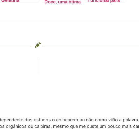
Gelatina
Funcional para
Doce, uma ótima
saudável
aproveitar a
opção de lanche!
época mais
gostosa do ano
saudavelmente
independente dos estudos o colocarem ou não como vilão a palavr
 os orgânicos ou caipiras, mesmo que me custe um pouco mais ca