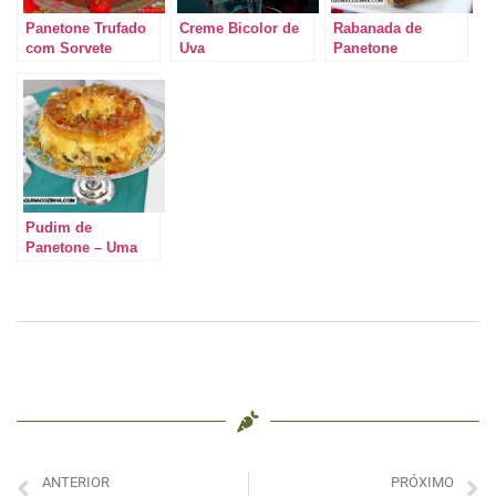
Panetone Trufado
Creme Bicolor de
Rabanada de
com Sorvete
Uva
Panetone
Pudim de
Panetone – Uma
sobremesa que
surpreende
ANTERIOR
PRÓXIMO