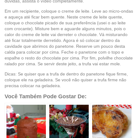
dúvidas, assista o vídeo completamente.
Em um recipiente, coloque o creme de leite. Leve ao micro-ondas
e aqueça até ficar bem quente. Neste creme de leite quente,
coloque o chocolate picado de sua preferência (usei o ao leite
com crocante). Misture bem e aguarde alguns minutos, pois o
calor do creme de leite vai derreter o chocolate. Vá misturando
até ficar totalmente derretido. Agora é só colocar dentro da
cavidade que abrimos do panetone. Reserve um pouco desta
calda para colocar por cima. Feche o panetone com o topo e
espalhe o resto do chocolate por cima. Por fim, polvilhe chocolate
ralado por cima. Se servir deste jeito, a trufa vai estar mole.
Dicas: Se quiser que a trufa de dentro do panetone fique firme,
coloque ele na geladeira. Se você não quiser a trufa firme não
precisa colocar na geladeira.
Você Também Pode Gostar De: